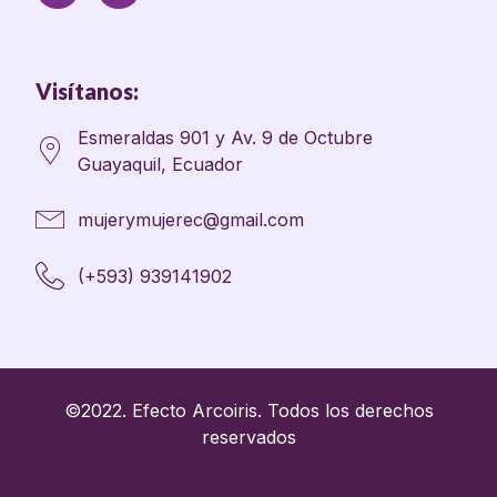
Visítanos:
Esmeraldas 901 y Av. 9 de Octubre
Guayaquil, Ecuador
mujerymujerec@gmail.com
(+593) 939141902
©2022. Efecto Arcoiris. Todos los derechos
reservados