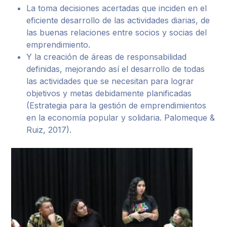
La toma decisiones acertadas que inciden en el
eficiente desarrollo de las actividades diarias, de
las buenas relaciones entre socios y socias del
emprendimiento.
Y la creación de áreas de responsabilidad
definidas, mejorando así el desarrollo de todas
las actividades que se necesitan para lograr
objetivos y metas debidamente planificadas
(Estrategia para la gestión de emprendimientos
en la economía popular y solidaria. Palomeque &
Ruiz, 2017).